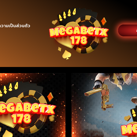
วามเป็นส่วนตัว