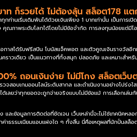
 บาท ก็รวยได้ ไม่ต้องลุ้น สล็อต178 แ
าทุกท่านเริ่มเดิมพันได้ด้วยเงินเพียง 1 บาทเท่านั้น เป็นการเป
ง
คุณภาพระดับโลกได้โดยไม่มีข้อจำกัด การลงทุนน้อยแต่มีโอกา
ังมีโอกาสได้รับฟรีสปิน โบนัสแจ็คพอต และตัวคูณเงินรางวัลอี
คราวเดียว เป็นแนวทางที่ทั้งสนุก ปลอดภัย และเหมาะสำหรับ
 100% ถอนเงินง่าย ไม่มีโกง สล็อตเว็
วจสอบเกมออนไลน์ระดับสากล และดำเนินงานอย่างโปร่งใส ด
ได้เลยว่าทุกยอดจะถูกจ่ายจริงแบบไม่มีข้อแม้ การเลือกเล่นกั
และข้อมูลการติดต่อที่ชัดเจน เว็บเหล่านี้จะไม่ใช้เทคนิคหลอก
่าธรรมเนียมแอบแฝงใด ๆ ทั้งสิ้น นี่คือเหตุผลที่นักปั่นสล็อ