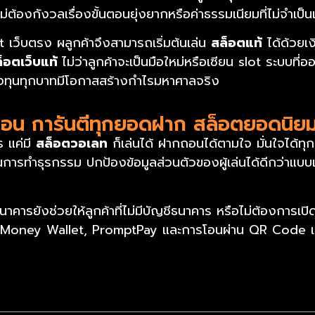
 ไม่ต้องกังวลเรื่องขั้นตอนยุ่งยากหรือค่าธรรมเนียมที่ไม่จำเป
 เว็บตรง ผลูกค้าจึงสามารถเริ่มต้นเล่น
สล็อตแท้
ได้ด้วยเง
็อตเว็บแท้
ไม่ว่าลูกค้าจะเป็นมือใหม่หรือเซียน slot ระบบที่
ลงทุนทุกบาทมีโอกาสสร้างกำไรมหาศาลจริง
ถอน การันตีทุกยอดฝาก สล็อตยอดนิยม
ร แค่มี
สล็อตวอเลท
ก็เล่นได้ ฝากถอนได้ตามใจ มั่นใจได้
ยในการทำธุรกรรม ปกป้องข้อมูลส่วนตัวของผู้เล่นได้ดีกว่าแบบ
นาคารยังช่วยให้ลูกค้าที่ไม่มีบัญชีธนาคาร หรือไม่ต้องการเ
ueMoney Wallet, PromptPay และการโอนผ่าน QR Code เว็บ