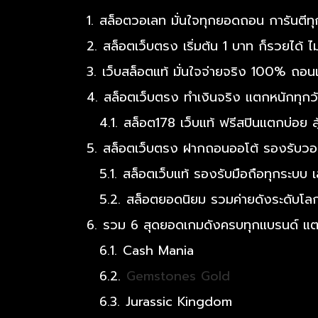
สล็อตวอเลท มั่นใจทุกยอดถอน การันตีท
สล็อตเว็บตรง เริ่มต้น 1 บาท ก็รวยได้ 
เว็บสล็อตแท้ มั่นใจจ่ายจริง 100% ถอนเ
สล็อตเว็บตรง ทำเงินจริง แตกหนักทุกวัน 
สล็อต178 เว็บแท้ ฟรีสปินแตกบ่อย 
สล็อตเว็บตรง ฝากถอนออโต้ รองรับวอเลท
สล็อตเว็บแท้ รองรับมือถือทุกระบ
สล็อตยอดนิยม รวมค่ายดังระดับโลก สนุ
รวม 6 สุดยอดเกมดังครบทุกแบรนด์ แตก
Cash Mania
Gemstones Gold
Jurassic Kingdom