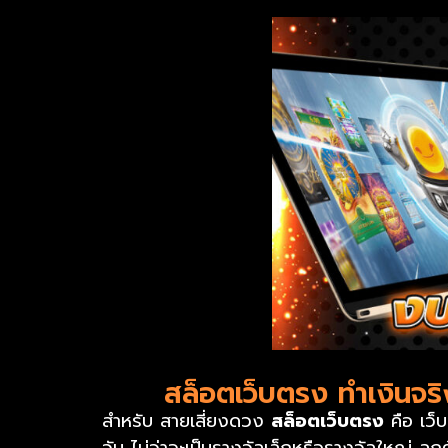
สล็อตเว็บตรง ทำเงินจริง
สำหรับ สายเสี่ยงดวง
สล็อตเว็บตรง
คือ เว็