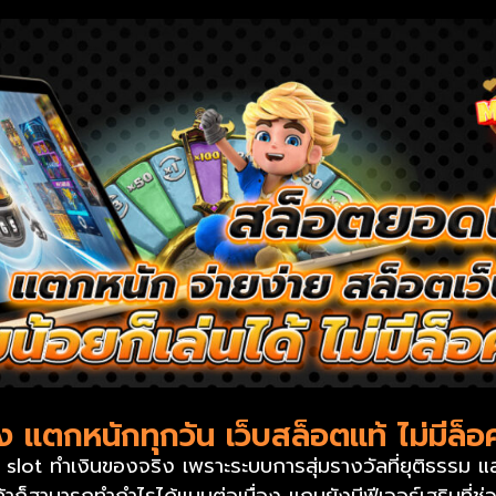
 แตกหนักทุกวัน เว็บสล็อตแท้ ไม่มีล็อค
บ slot ทำเงินของจริง เพราะระบบการสุ่มรางวัลที่ยุติธรรม แ