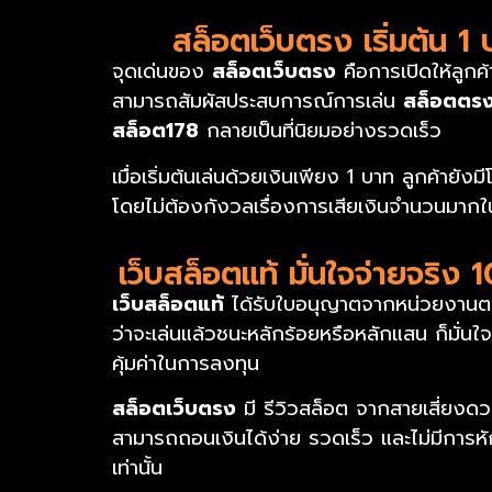
สล็อตเว็บตรง เริ่มต้น 1
จุดเด่นของ
สล็อตเว็บตรง
คือการเปิดให้ลูกค้
สามารถสัมผัสประสบการณ์การเล่น
สล็อตตร
สล็อต178
กลายเป็นที่นิยมอย่างรวดเร็ว
เมื่อเริ่มต้นเล่นด้วยเงินเพียง 1 บาท ลูกค้าย
โดยไม่ต้องกังวลเรื่องการเสียเงินจำนวนมากใน
เว็บสล็อตแท้ มั่นใจจ่ายจริง
เว็บสล็อตแท้
ได้รับใบอนุญาตจากหน่วยงานตร
ว่าจะเล่นแล้วชนะหลักร้อยหรือหลักแสน ก็มั่นใจ
คุ้มค่าในการลงทุน
สล็อตเว็บตรง
มี รีวิวสล็อต จากสายเสี่ยงดวง 
สามารถถอนเงินได้ง่าย รวดเร็ว และไม่มีการหักค
เท่านั้น