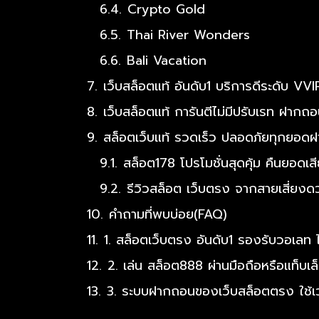
Crypto Gold
Thai River Wonders
Bali Vacation
เว็บสล็อตแท้ อันดับ1 บริการดีระดับ VV
เว็บสล็อตแท้ การันตีไม่มีปรับเรท ฝากถ
สล็อตเว็บแท้ รวดเร็ว ปลอดภัยทุกยอดฝาก
สล็อต178 โปรโมชั่นสุดคุ้ม คืนยอดเ
รีวิวสล็อต เว็บตรง จากสายเสี่ยง
คำถามที่พบบ่อย(FAQ)
1. สล็อตเว็บตรง อันดับ1 รองรับวอเลท ไ
2. เล่น สล็อต888 ผ่านมือถือหรือแท็บเ
3. ระบบฝากถอนของเว็บสล็อตตรง ใช้เวล